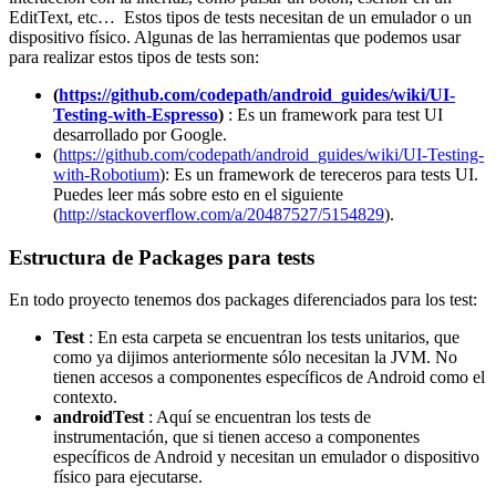
EditText, etc… Estos tipos de tests necesitan de un emulador o un
dispositivo físico. Algunas de las herramientas que podemos usar
para realizar estos tipos de tests son:
(
https://github.com/codepath/android_guides/wiki/UI-
Testing-with-Espresso
)
: Es un framework para test UI
desarrollado por Google.
(
https://github.com/codepath/android_guides/wiki/UI-Testing-
with-Robotium
): Es un framework de tereceros para tests UI.
Puedes leer más sobre esto en el siguiente
(
http://stackoverflow.com/a/20487527/5154829
).
Estructura de Packages para tests
En todo proyecto tenemos dos packages diferenciados para los test:
Test
: En esta carpeta se encuentran los tests unitarios, que
como ya dijimos anteriormente sólo necesitan la JVM. No
tienen accesos a componentes específicos de Android como el
contexto.
androidTest
: Aquí se encuentran los tests de
instrumentación, que si tienen acceso a componentes
específicos de Android y necesitan un emulador o dispositivo
físico para ejecutarse.