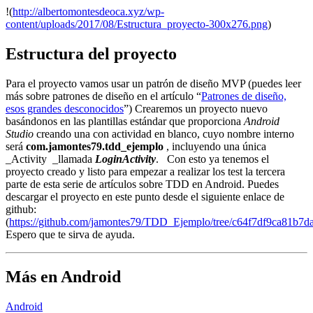
!(
http://albertomontesdeoca.xyz/wp-
content/uploads/2017/08/Estructura_proyecto-300x276.png
)
Estructura del proyecto
Para el proyecto vamos usar un patrón de diseño MVP (puedes leer
más sobre patrones de diseño en el artículo “
Patrones de diseño,
esos grandes desconocidos
”) Crearemos un proyecto nuevo
basándonos en las plantillas estándar que proporciona
Android
Studio
creando una con actividad en blanco, cuyo nombre interno
será
com.jamontes79.tdd_ejemplo
, incluyendo una única
_Activity _llamada
LoginActivity
.
Con esto ya tenemos el
proyecto creado y listo para empezar a realizar los test la tercera
parte de esta serie de artículos sobre TDD en Android. Puedes
descargar el proyecto en este punto desde el siguiente enlace de
github:
(
https://github.com/jamontes79/TDD_Ejemplo/tree/c64f7df9ca81b7
Espero que te sirva de ayuda.
Más en Android
Android