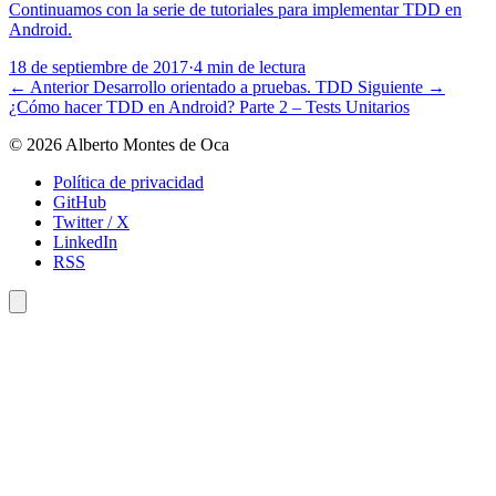
Continuamos con la serie de tutoriales para implementar TDD en
Android.
18 de septiembre de 2017
·
4 min de lectura
← Anterior
Desarrollo orientado a pruebas. TDD
Siguiente →
¿Cómo hacer TDD en Android? Parte 2 – Tests Unitarios
© 2026 Alberto Montes de Oca
Política de privacidad
GitHub
Twitter / X
LinkedIn
RSS