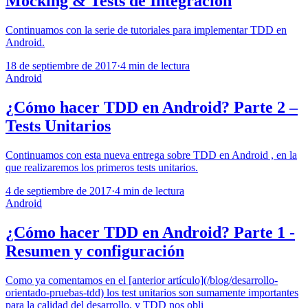
Mocking & Tests de Integración
Continuamos con la serie de tutoriales para implementar TDD en
Android.
18 de septiembre de 2017
·
4 min de lectura
Android
¿Cómo hacer TDD en Android? Parte 2 –
Tests Unitarios
Continuamos con esta nueva entrega sobre TDD en Android , en la
que realizaremos los primeros tests unitarios.
4 de septiembre de 2017
·
4 min de lectura
Android
¿Cómo hacer TDD en Android? Parte 1 -
Resumen y configuración
Como ya comentamos en el [anterior artículo](/blog/desarrollo-
orientado-pruebas-tdd) los test unitarios son sumamente importantes
para la calidad del desarrollo, y TDD nos obli